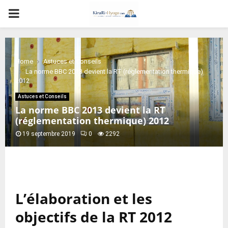
PRIMARY
MENU
Home
Astuces et Conseils
La norme BBC 2013 devient la RT (réglementation thermique)
2012
Astuces et Conseils
La norme BBC 2013 devient la RT
(réglementation thermique) 2012
19 septembre 2019
0
2292
L’élaboration et les
objectifs de la RT 2012