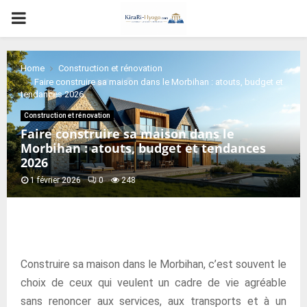
PRIMARY
MENU
Home
Construction et rénovation
Faire construire sa maison dans le Morbihan : atouts, budget et
tendances 2026
Construction et rénovation
Faire construire sa maison dans le
Morbihan : atouts, budget et tendances
2026
1 février 2026
0
248
Construire sa maison dans le Morbihan, c’est souvent le
choix de ceux qui veulent un cadre de vie agréable
sans renoncer aux services, aux transports et à un