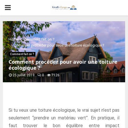
PRIMARY
MENU
Home
Comment fait on ?
Comment procéder pour avoir une toiture écologique ?
Comment fait on ?
Comment procéder pour avoir une toiture
écologique ?
25 juillet 2019
0
7126
Si tu veux une toiture écologique, le vrai sujet n’est pas
seulement “prendre un matériau vert”. En pratique, il
faut trouver le bon équilibre entre impact