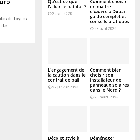
euro
Qu’est-ce que
Comment choisir
l’alliance habitat ?
un maître
d’œuvre à Douai :
2 avril 2020
guide complet et
plus de foyers
conseils pratiques
u te
28 avril 2026
L’engagement de
Comment bien
la caution dans le
choisir son
contrat de bail
installateur de
panneaux solaires
27 janvier 2020
dans le Nord ?
25 mars 2026
Déco et style à
Déménager