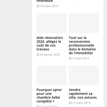
intérieure
18 mars 2019
Aide rénovation
Tout sur la
2020, allégez le
reconversion
coût de vos
professionnelle
travaux
dans le domaine
de l’immobilier
30 janvier 2020
16 avril 2019
Pourquoi opter
Vendre
pour une
rapidement sa
chambre bébé
villa, nos astuces
complète ?
12 mars 2019
17 avril 2019