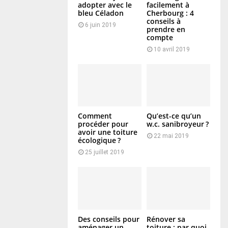
adopter avec le
facilement à
bleu Céladon
Cherbourg : 4
conseils à
6 juin 2019
prendre en
compte
10 avril 2019
Comment
Qu’est-ce qu’un
procéder pour
w.c. sanibroyeur ?
avoir une toiture
22 mai 2019
écologique ?
25 juillet 2019
Des conseils pour
Rénover sa
aménager un
toiture : par quoi