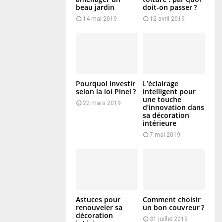
beau jardin
doit-on passer ?
14 mai 2019
12 avril 2019
Pourquoi investir
L’éclairage
selon la loi Pinel ?
intelligent pour
une touche
22 mars 2019
d’innovation dans
sa décoration
intérieure
7 mai 2019
Astuces pour
Comment choisir
renouveler sa
un bon couvreur ?
décoration
31 juillet 2019