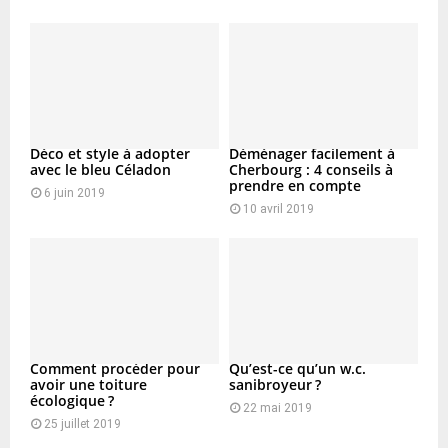
Déco et style à adopter
Déménager facilement à
avec le bleu Céladon
Cherbourg : 4 conseils à
prendre en compte
6 juin 2019
10 avril 2019
Comment procéder pour
Qu’est-ce qu’un w.c.
avoir une toiture
sanibroyeur ?
écologique ?
22 mai 2019
25 juillet 2019