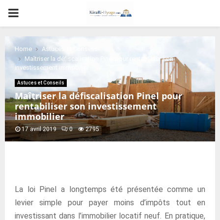
PRIMARY
MENU
Home
Astuces et Conseils
Maîtriser la défiscalisation Pinel pour rentabiliser son
investissement immobilier
Astuces et Conseils
Maîtriser la défiscalisation Pinel pour
rentabiliser son investissement
immobilier
17 avril 2019
0
2795
La loi Pinel a longtemps été présentée comme un
levier simple pour payer moins d’impôts tout en
investissant dans l’immobilier locatif neuf. En pratique,