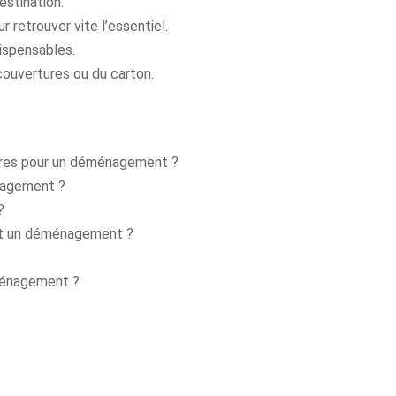
estination.
 retrouver vite l’essentiel.
dispensables.
ouvertures ou du carton.
ires pour un déménagement ?
nagement ?
?
nt un déménagement ?
ménagement ?