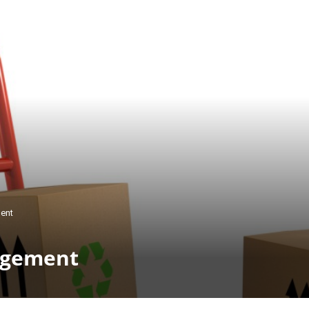
ment
nagement