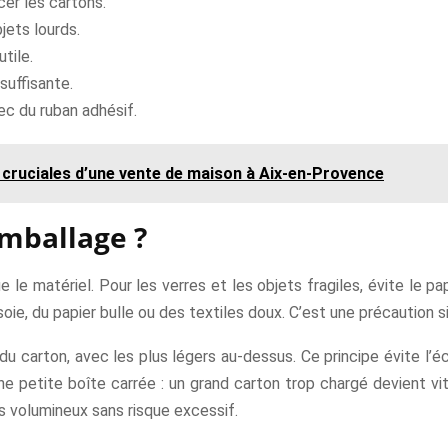
er les cartons.
jets lourds.
tile.
suffisante.
ec du ruban adhésif.
 cruciales d’une vente de maison à Aix-en-Provence
emballage ?
e matériel. Pour les verres et les objets fragiles, évite le pap
oie, du papier bulle ou des textiles doux. C’est une précaution si
 du carton, avec les plus légers au-dessus. Ce principe évite l’é
ne petite boîte carrée : un grand carton trop chargé devient vite
s volumineux sans risque excessif.