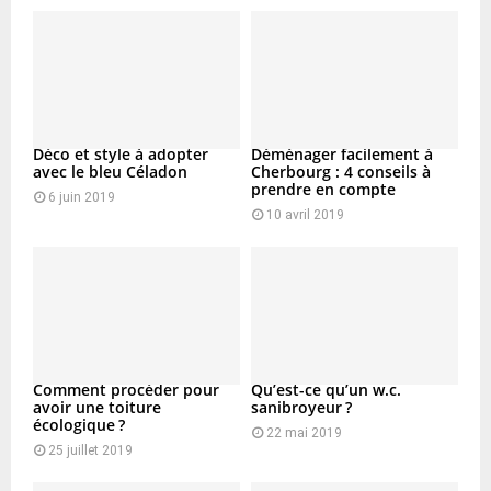
Déco et style à adopter
Déménager facilement à
avec le bleu Céladon
Cherbourg : 4 conseils à
prendre en compte
6 juin 2019
10 avril 2019
Comment procéder pour
Qu’est-ce qu’un w.c.
avoir une toiture
sanibroyeur ?
écologique ?
22 mai 2019
25 juillet 2019